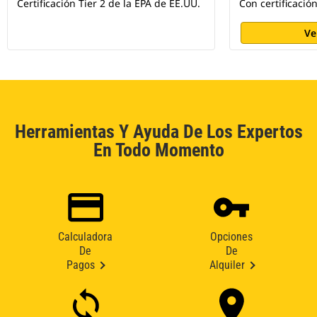
Certificación Tier 2 de la EPA de EE.UU.
Con certificació
Ve
Herramientas Y Ayuda De Los Expertos
En Todo Momento
Calculadora
Opciones
De
De
Pagos
Alquiler