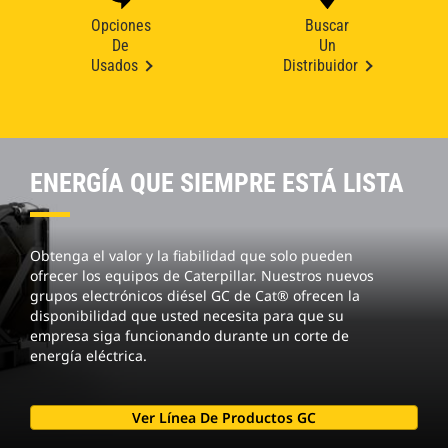
Opciones
Buscar
De
Un
Usados
Distribuidor
ENERGÍA QUE SIEMPRE ESTÁ LISTA
Obtenga el valor y la fiabilidad que solo pueden
ofrecer los equipos de Caterpillar. Nuestros nuevos
grupos electrónicos diésel GC de Cat® ofrecen la
disponibilidad que usted necesita para que su
empresa siga funcionando durante un corte de
energía eléctrica.
Ver Línea De Productos GC