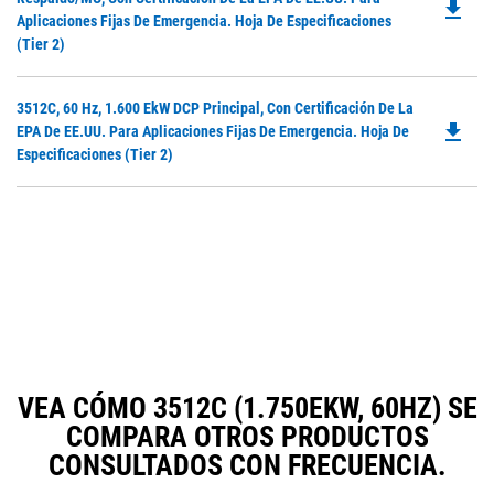
a
file_download
O
Aplicaciones Fijas De Emergencia. Hoja De Especificaciones
N
in
(Tier 2)
Ta
a
N
Do
3512C, 60 Hz, 1.600 EkW DCP Principal, Con Certificación De La
Ta
file_download
P
EPA De EE.UU. Para Aplicaciones Fijas De Emergencia. Hoja De
O
Especificaciones (Tier 2)
in
a
N
Ta
VEA CÓMO 3512C (1.750EKW, 60HZ) SE
COMPARA OTROS PRODUCTOS
CONSULTADOS CON FRECUENCIA.