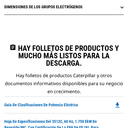
DIMENSIONES DE LOS GRUPOS ELECTRÓGENOS
assignment
HAY FOLLETOS DE PRODUCTOS Y
MUCHO MÁS LISTOS PARA LA
DESCARGA.
Hay folletos de productos Caterpillar y otros
documentos informativos disponibles para su negocio
en crecimiento.
file_download
Do
Guía De Clasificaciones De Potencia Eléctrica
P
O
Do
Hoja De Especificaciones Del 3512C, 60 Hz, 1.750 EkW De
in
P
Respaldo/MC, Con Certificación De La EPA De EE.UU. Para