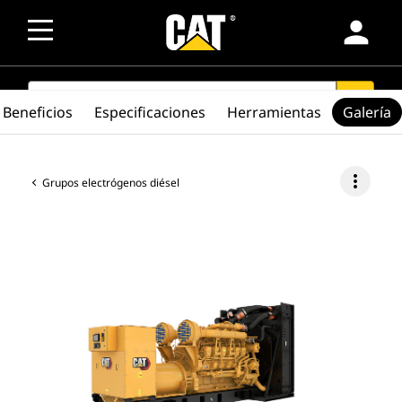
person
SEARCH
search
Beneficios
Especificaciones
Herramientas
Galería
more_vert
Grupos electrógenos diésel