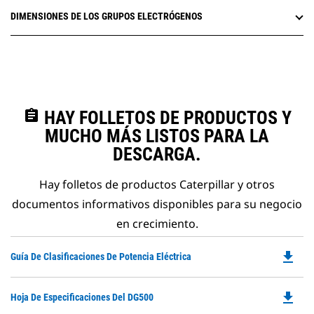
DIMENSIONES DE LOS GRUPOS ELECTRÓGENOS
assignment
HAY FOLLETOS DE PRODUCTOS Y
MUCHO MÁS LISTOS PARA LA
DESCARGA.
Hay folletos de productos Caterpillar y otros
documentos informativos disponibles para su negocio
en crecimiento.
file_download
Do
Guía De Clasificaciones De Potencia Eléctrica
P
O
file_download
Do
Hoja De Especificaciones Del DG500
in
P