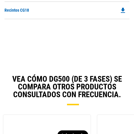
a
O
N
file_download
Do
Recintos CG18
in
Ta
P
a
O
N
in
Ta
a
N
Ta
VEA CÓMO DG500 (DE 3 FASES) SE
COMPARA OTROS PRODUCTOS
CONSULTADOS CON FRECUENCIA.