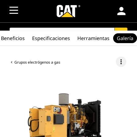
person
SEARCH
search
Beneficios
Especificaciones
Herramientas
Galería
more_vert
Grupos electrógenos a gas