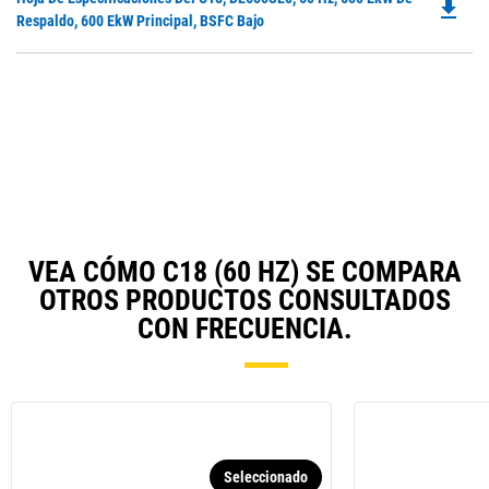
file_download
P
Respaldo, 600 EkW Principal, BSFC Bajo
O
in
a
N
Ta
VEA CÓMO C18 (60 HZ) SE COMPARA
OTROS PRODUCTOS CONSULTADOS
CON FRECUENCIA.
Seleccionado