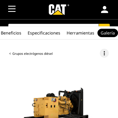
person
SEARCH
search
Beneficios
Especificaciones
Herramientas
Galería
more_vert
Grupos electrógenos diésel