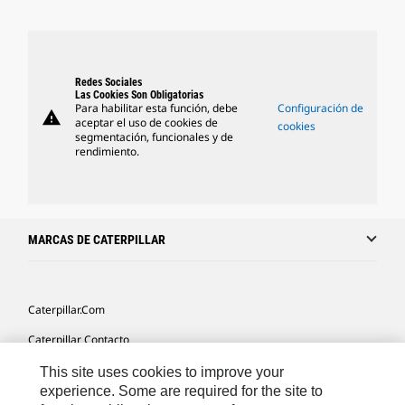
Redes Sociales
Las Cookies Son Obligatorias
Para habilitar esta función, debe
Configuración de
warning
aceptar el uso de cookies de
cookies
segmentación, funcionales y de
rendimiento.
MARCAS DE CATERPILLAR
Caterpillar.com
Caterpillar Contacto
Mis Preferencias De Marketing
This site uses cookies to improve your
experience. Some are required for the site to
Site Map