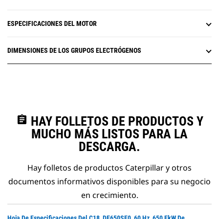
ESPECIFICACIONES DEL MOTOR
DIMENSIONES DE LOS GRUPOS ELECTRÓGENOS
assignment
HAY FOLLETOS DE PRODUCTOS Y
MUCHO MÁS LISTOS PARA LA
DESCARGA.
Hay folletos de productos Caterpillar y otros
documentos informativos disponibles para su negocio
en crecimiento.
Do
Hoja De Especificaciones Del C18, DE650SE0, 60 Hz, 650 EkW De