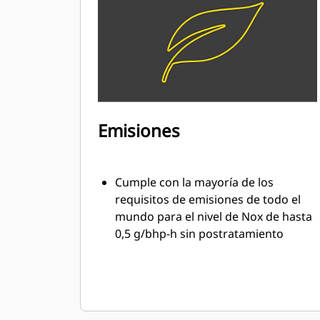
disminuir las emisiones y mejorar la
eficiencia del motor
Un módulo de control electrónico
administra todas las funciones del
motor: encendido, regulación,
control de la relación de
combustible/aire y protección del
Emisiones
motor
Cumple con la mayoría de los
requisitos de emisiones de todo el
mundo para el nivel de Nox de hasta
0,5 g/bhp-h sin postratamiento