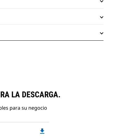
ARA LA DESCARGA.
bles para su negocio
file_download
Downloadable
PDF