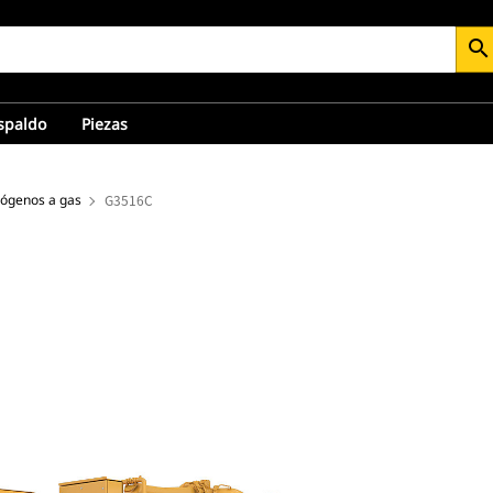
search
espaldo
Piezas
rógenos a gas
G3516C