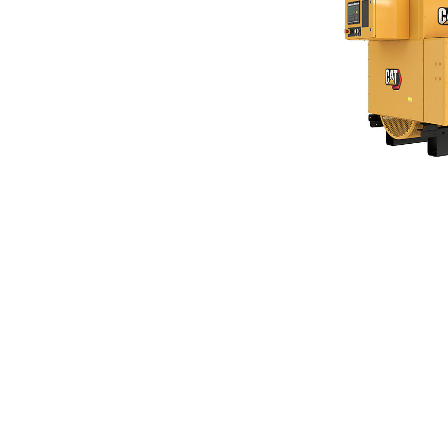
G3516C
Ben
Cambiar modelo