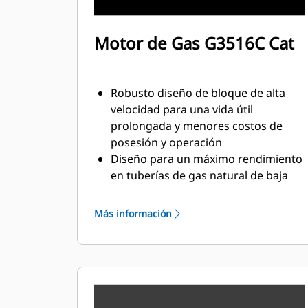
Motor de Gas G3516C Cat
Robusto diseño de bloque de alta
velocidad para una vida útil
prolongada y menores costos de
posesión y operación
Diseño para un máximo rendimiento
en tuberías de gas natural de baja
presión
Sistema de combustión de cámara
Más información
abierta simple para garantizar la
fiabilidad y la flexibilidad del
combustible
Tecnología de vanguardia en el
sistema de encendido y control de la
relación de combustible/aire para