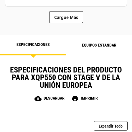
Cargue Más
ESPECIFICACIONES
EQUIPOS ESTÁNDAR
ESPECIFICACIONES DEL PRODUCTO
PARA XQP550 CON STAGE V DE LA
UNIÓN EUROPEA
cloud_download
print
DESCARGAR
IMPRIMIR
Expandir Todo