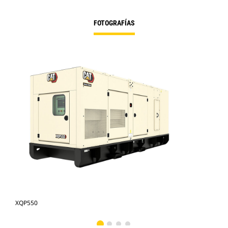
FOTOGRAFÍAS
XQP550
XQP