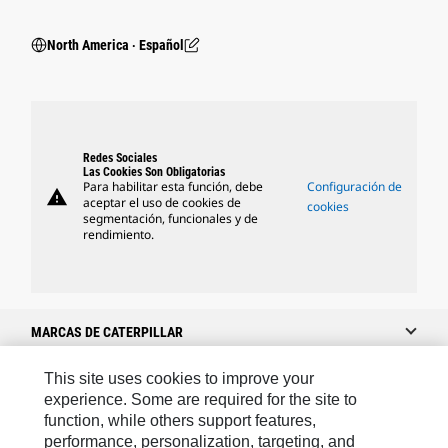
North America ‧ Español
Redes Sociales
Las Cookies Son Obligatorias
Para habilitar esta función, debe
Configuración de
warning
aceptar el uso de cookies de
cookies
segmentación, funcionales y de
rendimiento.
MARCAS DE CATERPILLAR
This site uses cookies to improve your
experience. Some are required for the site to
Caterpillar.com
function, while others support features,
performance, personalization, targeting, and
Caterpillar Contacto