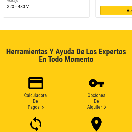
Voltaje
220 - 480 V
Ve
Herramientas Y Ayuda De Los Expertos
En Todo Momento
Calculadora
Opciones
De
De
Pagos
Alquiler