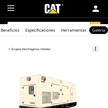
person
SEARCH
search
Beneficios
Especificaciones
Herramientas
Galería
more_vert
Grupos electrógenos móviles