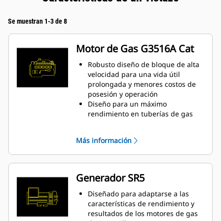
Se muestran 1-3 de 8
Motor de Gas G3516A Cat
Robusto diseño de bloque de alta
velocidad para una vida útil
prolongada y menores costos de
posesión y operación
Diseño para un máximo
rendimiento en tuberías de gas
natural de baja presión
Sistema de combustión de cámara
Más información
abierta simple para garantizar la
fiabilidad y la flexibilidad del
combustible
Tecnología de vanguardia en el
Generador SR5
sistema de encendido y control de
la relación de combustible/aire
Diseñado para adaptarse a las
para disminuir las emisiones y
características de rendimiento y
mejorar la eficiencia del motor
resultados de los motores de gas