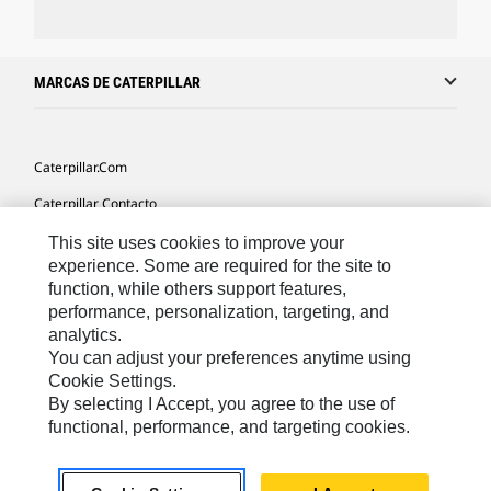
MARCAS DE CATERPILLAR
Caterpillar.com
Caterpillar Contacto
Mis Preferencias De Marketing
This site uses cookies to improve your
experience. Some are required for the site to
Site Map
function, while others support features,
performance, personalization, targeting, and
Cookie Settings
analytics.
Legal
You can adjust your preferences anytime using
Cookie Settings.
Privacy
By selecting I Accept, you agree to the use of
functional, performance, and targeting cookies.
US- Español
© 2026 Caterpillar. Todos los derechos reservados.