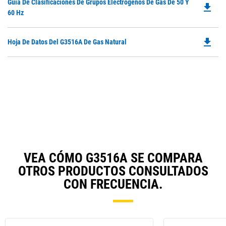
Do
Guía De Clasificaciones De Grupos Electrógenos De Gas De 50 Y
in
file_download
P
60 Hz
a
O
N
in
Ta
file_download
Do
Hoja De Datos Del G3516A De Gas Natural
a
P
N
O
Ta
in
a
N
Ta
VEA CÓMO G3516A SE COMPARA
OTROS PRODUCTOS CONSULTADOS
CON FRECUENCIA.