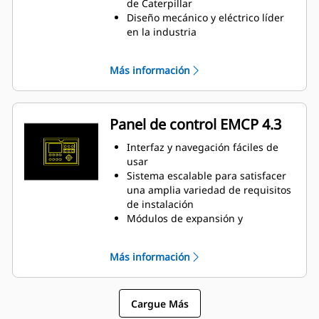
Un módulo de control electrónico
de Caterpillar
administra todas las funciones del
Diseño mecánico y eléctrico líder
motor: encendido, regulación,
en la industria
control de la relación de
Alta eficiencia
combustible/aire y protección del
Más información
motor
Panel de control EMCP 4.3
Interfaz y navegación fáciles de
usar
Sistema escalable para satisfacer
una amplia variedad de requisitos
de instalación
Módulos de expansión y
programación específica del sitio
para satisfacer requisitos
Más información
especiales del cliente
Cargue Más