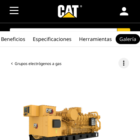
person
SEARCH
search
Beneficios
Especificaciones
Herramientas
Galería
more_vert
Grupos electrógenos a gas