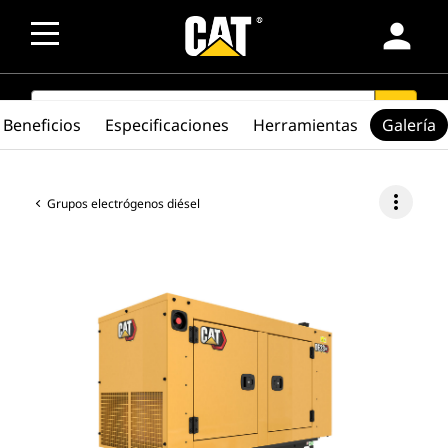
person
SEARCH
search
Beneficios
Especificaciones
Herramientas
Galería
more_vert
Grupos electrógenos diésel