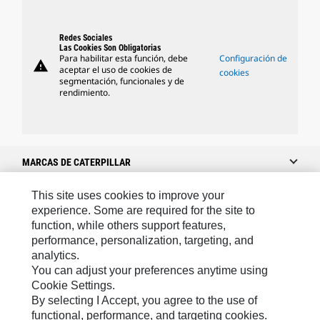
Redes Sociales
Las Cookies Son Obligatorias
Para habilitar esta función, debe
Configuración de
warning
aceptar el uso de cookies de
cookies
segmentación, funcionales y de
rendimiento.
MARCAS DE CATERPILLAR
This site uses cookies to improve your
experience. Some are required for the site to
Caterpillar.com
function, while others support features,
performance, personalization, targeting, and
Caterpillar Contacto
analytics.
Mis Preferencias De Marketing
You can adjust your preferences anytime using
Cookie Settings.
Site Map
By selecting I Accept, you agree to the use of
Cookie Settings
functional, performance, and targeting cookies.