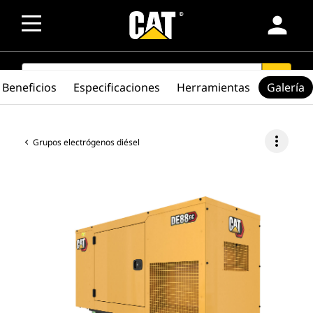
person
SEARCH
search
Beneficios
Especificaciones
Herramientas
Galería
more_vert
Grupos electrógenos diésel