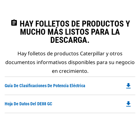
assignment
HAY FOLLETOS DE PRODUCTOS Y
MUCHO MÁS LISTOS PARA LA
DESCARGA.
Hay folletos de productos Caterpillar y otros
documentos informativos disponibles para su negocio
en crecimiento.
file_download
Do
Guía De Clasificaciones De Potencia Eléctrica
P
O
file_download
Do
Hoja De Datos Del DE88 GC
in
P
a
O
N
in
Ta
a
N