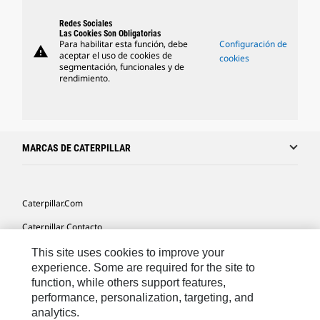
Redes Sociales
Las Cookies Son Obligatorias
Para habilitar esta función, debe
Configuración de
warning
aceptar el uso de cookies de
cookies
segmentación, funcionales y de
rendimiento.
MARCAS DE CATERPILLAR
Caterpillar.com
Caterpillar Contacto
Mis Preferencias De Marketing
This site uses cookies to improve your
experience. Some are required for the site to
Site Map
function, while others support features,
performance, personalization, targeting, and
Cookie Settings
analytics.