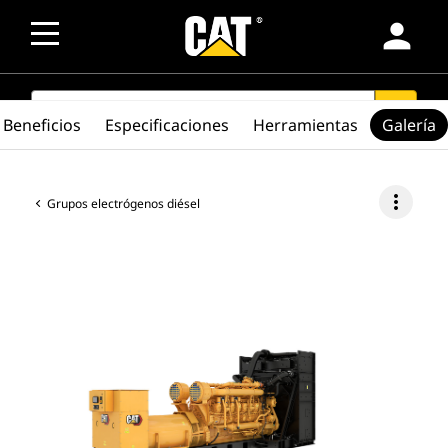
person
SEARCH
search
Beneficios
Especificaciones
Herramientas
Galería
more_vert
Grupos electrógenos diésel