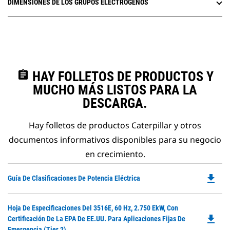
DIMENSIONES DE LOS GRUPOS ELECTRÓGENOS
assignment
HAY FOLLETOS DE PRODUCTOS Y
MUCHO MÁS LISTOS PARA LA
DESCARGA.
Hay folletos de productos Caterpillar y otros
documentos informativos disponibles para su negocio
en crecimiento.
file_download
Do
Guía De Clasificaciones De Potencia Eléctrica
P
O
Do
Hoja De Especificaciones Del 3516E, 60 Hz, 2.750 EkW, Con
in
file_download
P
Certificación De La EPA De EE.UU. Para Aplicaciones Fijas De
a
O
Emergencia (Tier 2)