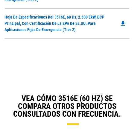
N
in
Ta
a
Do
Hoja De Especificaciones Del 3516E, 60 Hz, 2.500 EkW, DCP
N
file_download
P
Principal, Con Certificación De La EPA De EE.UU. Para
Ta
O
Aplicaciones Fijas De Emergencia (Tier 2)
in
a
N
Ta
VEA CÓMO 3516E (60 HZ) SE
COMPARA OTROS PRODUCTOS
CONSULTADOS CON FRECUENCIA.