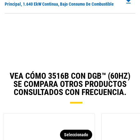
file_download
P
Principal, 1.640 EkW Continua, Bajo Consumo De Combustible
a
O
N
in
Ta
a
N
Ta
VEA CÓMO 3516B CON DGB™ (60HZ)
SE COMPARA OTROS PRODUCTOS
CONSULTADOS CON FRECUENCIA.
Seleccionado