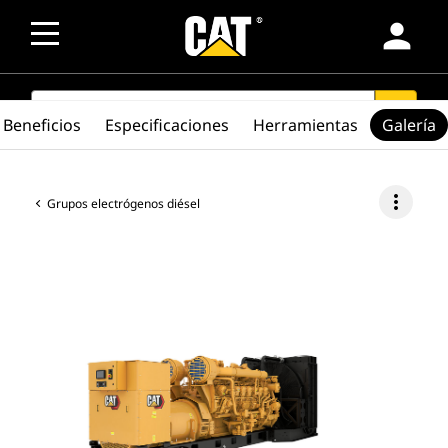
person
SEARCH
search
Beneficios
Especificaciones
Herramientas
Galería
more_vert
Grupos electrógenos diésel