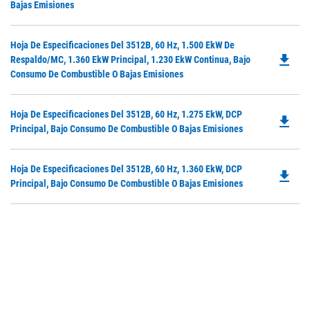
O
Bajas Emisiones
N
in
Ta
a
Do
Hoja De Especificaciones Del 3512B, 60 Hz, 1.500 EkW De
N
file_download
P
Respaldo/MC, 1.360 EkW Principal, 1.230 EkW Continua, Bajo
Ta
O
Consumo De Combustible O Bajas Emisiones
in
a
Do
Hoja De Especificaciones Del 3512B, 60 Hz, 1.275 EkW, DCP
N
file_download
P
Principal, Bajo Consumo De Combustible O Bajas Emisiones
Ta
O
in
Do
Hoja De Especificaciones Del 3512B, 60 Hz, 1.360 EkW, DCP
a
file_download
P
Principal, Bajo Consumo De Combustible O Bajas Emisiones
N
O
Ta
in
a
N
Ta