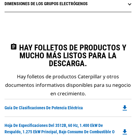
DIMENSIONES DE LOS GRUPOS ELECTRÓGENOS
assignment
HAY FOLLETOS DE PRODUCTOS Y
MUCHO MÁS LISTOS PARA LA
DESCARGA.
Hay folletos de productos Caterpillar y otros
documentos informativos disponibles para su negocio
en crecimiento.
file_download
Do
Guía De Clasificaciones De Potencia Eléctrica
P
O
Do
Hoja De Especificaciones Del 3512B, 60 Hz, 1.400 EkW De
in
file_download
P
Respaldo, 1.275 EkW Principal, Bajo Consumo De Combustible O
a