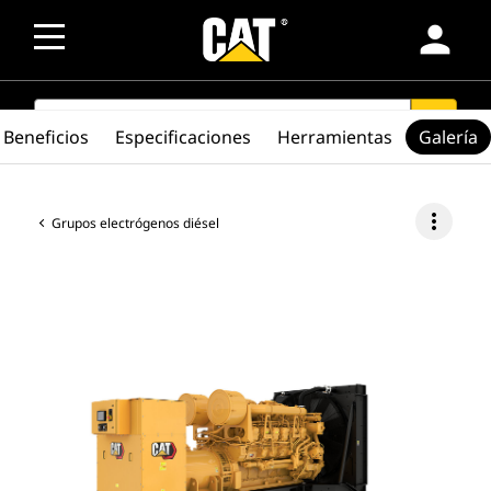
person
SEARCH
search
Beneficios
Especificaciones
Herramientas
Galería
more_vert
Grupos electrógenos diésel