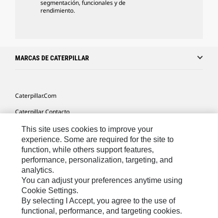
segmentación, funcionales y de
rendimiento.
MARCAS DE CATERPILLAR
Caterpillar.com
Caterpillar Contacto
Mis Preferencias De Marketing
This site uses cookies to improve your
experience. Some are required for the site to
Site Map
function, while others support features,
performance, personalization, targeting, and
Cookie Settings
analytics.
Legal
You can adjust your preferences anytime using
Cookie Settings.
Privacy
By selecting I Accept, you agree to the use of
functional, performance, and targeting cookies.