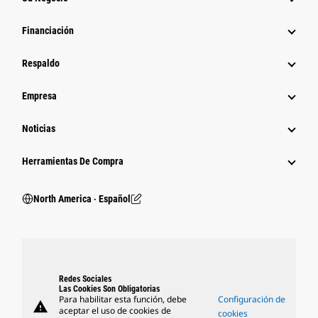
Financiación
Respaldo
Empresa
Noticias
Herramientas De Compra
North America ‧ Español
Redes Sociales
Las Cookies Son Obligatorias
Para habilitar esta función, debe
Configuración de
warning
aceptar el uso de cookies de
cookies