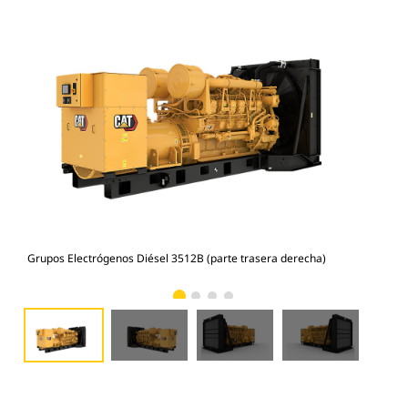
Grupos Electrógenos Diésel 3512B (parte trasera derecha)
Gru