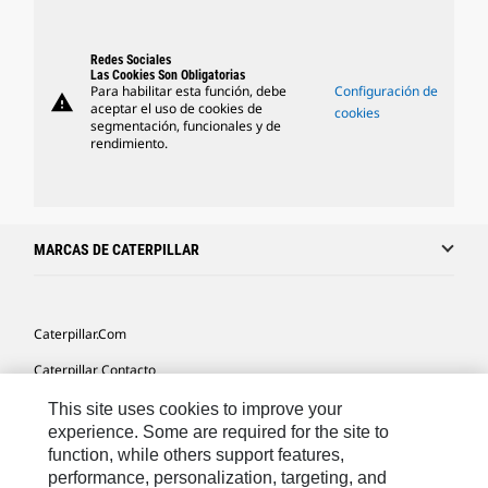
Redes Sociales
Las Cookies Son Obligatorias
Para habilitar esta función, debe
Configuración de
warning
aceptar el uso de cookies de
cookies
segmentación, funcionales y de
rendimiento.
MARCAS DE CATERPILLAR
Caterpillar.com
Caterpillar Contacto
Mis Preferencias De Marketing
This site uses cookies to improve your
experience. Some are required for the site to
Site Map
function, while others support features,
performance, personalization, targeting, and
Cookie Settings