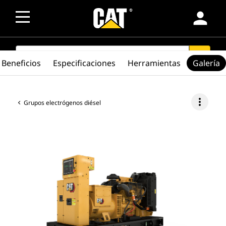
person
SEARCH
search
Beneficios
Especificaciones
Herramientas
Galería
more_vert
Grupos electrógenos diésel