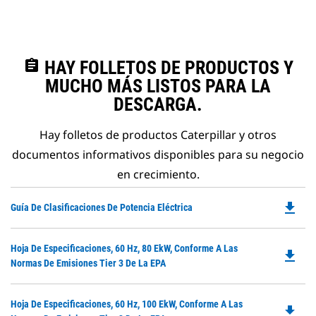
assignment
HAY FOLLETOS DE PRODUCTOS Y
MUCHO MÁS LISTOS PARA LA
DESCARGA.
Hay folletos de productos Caterpillar y otros
documentos informativos disponibles para su negocio
en crecimiento.
file_download
Do
Guía De Clasificaciones De Potencia Eléctrica
P
O
Do
Hoja De Especificaciones, 60 Hz, 80 EkW, Conforme A Las
in
file_download
P
Normas De Emisiones Tier 3 De La EPA
a
O
N
in
Ta
Do
Hoja De Especificaciones, 60 Hz, 100 EkW, Conforme A Las
a
file_download