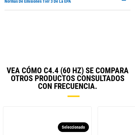
P
Normas De Emisiones Tier 3 De La EPA
N
O
Ta
in
a
N
Ta
VEA CÓMO C4.4 (60 HZ) SE COMPARA
OTROS PRODUCTOS CONSULTADOS
CON FRECUENCIA.
Seleccionado