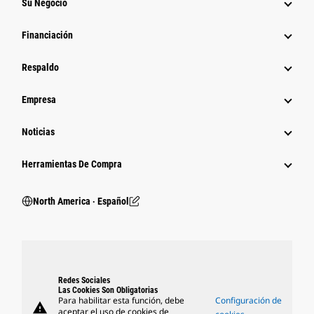
Su Negocio
Financiación
Respaldo
Empresa
Noticias
Herramientas De Compra
North America ‧ Español
Redes Sociales
Las Cookies Son Obligatorias
Para habilitar esta función, debe
Configuración de
warning
aceptar el uso de cookies de