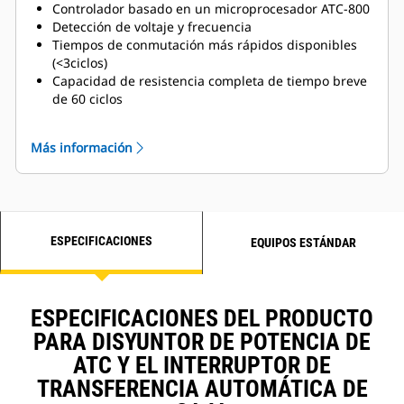
Controlador basado en un microprocesador ATC-800
Detección de voltaje y frecuencia
Tiempos de conmutación más rápidos disponibles
(<3ciclos)
Capacidad de resistencia completa de tiempo breve
de 60 ciclos
Demoras de campo múltiples programables
Indicación de posición del interruptor
Más información
Indicación de disponibilidad de la fuente
Transferencia manual segura bajo carga
Contactos auxiliares de la fuentes 1 y 2
Ejercitador de planta programable
Botón de presión de prueba del sistema
ESPECIFICACIONES
Exclusión de carga de emergencia
EQUIPOS ESTÁNDAR
Diagrama de esquema
RMS verdadera de detección de voltaje de tres fases
en la fuente 1 y 2 y la carga
ESPECIFICACIONES DEL PRODUCTO
Detección de frecuencia en las fuentes 1 y 2
Intertrabado mecánico (cable) y eléctrico para evitar
PARA DISYUNTOR DE POTENCIA DE
la puesta en paralelo de las fuentes
ATC Y EL INTERRUPTOR DE
Operación manual segura bajo carga plena con
TRANSFERENCIA AUTOMÁTICA DE
manija de operación permanentemente fijada