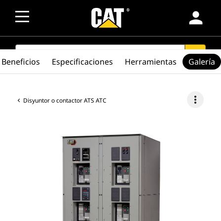
person
SEARCH
search
Beneficios
Especificaciones
Herramientas
Galería
more_vert
Disyuntor o contactor ATS ATC