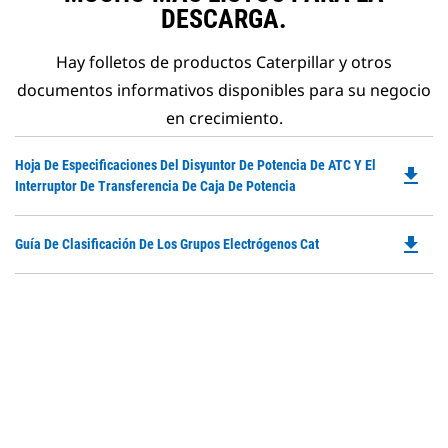
DESCARGA.
Hay folletos de productos Caterpillar y otros
documentos informativos disponibles para su negocio
en crecimiento.
Do
Hoja De Especificaciones Del Disyuntor De Potencia De ATC Y El
file_download
P
Interruptor De Transferencia De Caja De Potencia
O
in
file_download
Do
Guía De Clasificación De Los Grupos Electrógenos Cat
a
P
N
O
Ta
in
a
N
Ta