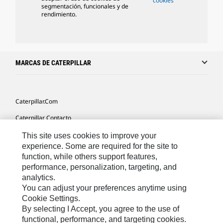
cookies
segmentación, funcionales y de
rendimiento.
MARCAS DE CATERPILLAR
Caterpillar.com
Caterpillar Contacto
Mis Preferencias De Marketing
This site uses cookies to improve your
experience. Some are required for the site to
Site Map
function, while others support features,
performance, personalization, targeting, and
Cookie Settings
analytics.
Legal
You can adjust your preferences anytime using
Cookie Settings.
Privacy
By selecting I Accept, you agree to the use of
functional, performance, and targeting cookies.