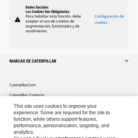
Redes Sociales
Las Cookies Son Obligatorias
Para habilitar esta función, debe
Configuración de
warning
aceptar el uso de cookies de
cookies
segmentación, funcionales y de
rendimiento.
MARCAS DE CATERPILLAR
Caterpillar.com
Caterpillar Contacto
Mis Preferencias De Marketing
This site uses cookies to improve your
experience. Some are required for the site to
Site Map
function, while others support features,
performance, personalization, targeting, and
Cookie Settings
analytics.
Legal