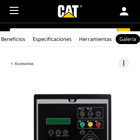
person
SEARCH
search
Beneficios
Especificaciones
Herramientas
Galería
more_vert
Accesorios