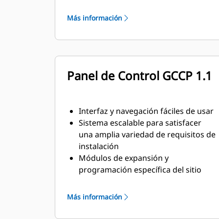
Cumplen con los requisitos de la
norma ISO 8528-5 de estado
Más información
estacionario y respuesta transitoria
Panel de Control GCCP 1.1
Interfaz y navegación fáciles de usar
Sistema escalable para satisfacer
una amplia variedad de requisitos de
instalación
Módulos de expansión y
programación específica del sitio
para satisfacer requisitos especiales
del cliente
Más información