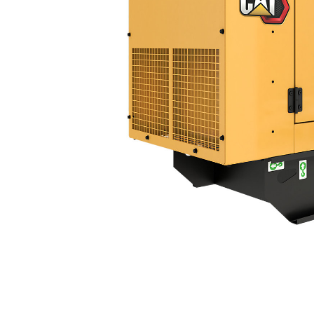
C3.3 (60 Hz) | DE50 GC
Ben
Cambiar modelo