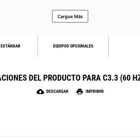
Cargue Más
 ESTÁNDAR
EQUIPOS OPCIONALES
CIONES DEL PRODUCTO PARA C3.3 (60 HZ
cloud_download
print
DESCARGAR
IMPRIMIR