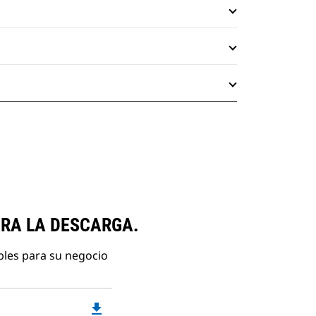
ARA LA DESCARGA.
bles para su negocio
file_download
Downloadable