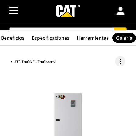
person
SEARCH
search
Beneficios
Especificaciones
Herramientas
Galería
more_vert
ATS TruONE - TruControl