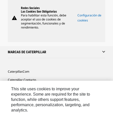
Redes Sociales
Las Cookies Son Obligatorias
Para habilitar esta función, debe
Configuración de
warning
aceptar el uso de cookies de
cookies
segmentación, funcionales y de
rendimiento.
MARCAS DE CATERPILLAR
Caterpillar.com
Caterpillar Contacto
Mis Preferencias De Marketing
This site uses cookies to improve your
experience. Some are required for the site to
Site Map
function, while others support features,
performance, personalization, targeting, and
Cookie Settings
analytics.