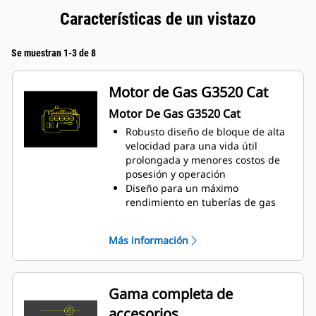
Características de un vistazo
Se muestran 1-3 de 8
Motor de Gas G3520 Cat
Motor De Gas G3520 Cat
Robusto diseño de bloque de alta
velocidad para una vida útil
prolongada y menores costos de
posesión y operación
Diseño para un máximo
rendimiento en tuberías de gas
natural mezclado con hidrógeno
de baja presión
Más información
Sistema de combustión de cámara
abierta simple para garantizar la
fiabilidad y la flexibilidad del
combustible
Gama completa de
Tecnología de vanguardia en el
accesorios
sistema de encendido y control de