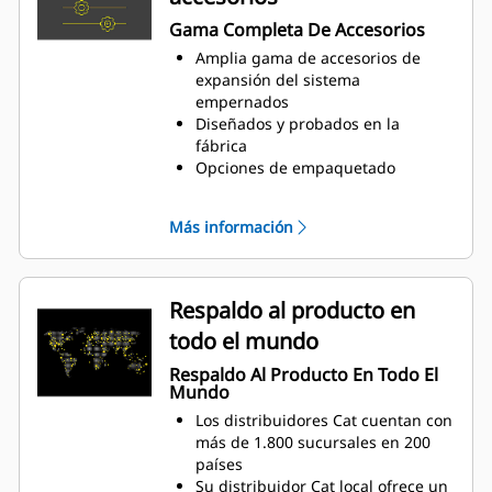
la relación de combustible/aire
Gama Completa De Accesorios
para disminuir las emisiones y
Amplia gama de accesorios de
mejorar la eficiencia del motor
expansión del sistema
Un módulo de control electrónico
empernados
administra todas las funciones del
Diseñados y probados en la
motor: encendido, regulación,
fábrica
control de la relación de
Opciones de empaquetado
combustible/aire y protección del
flexibles para una instalación fácil
motor
y rentable
Más información
Respaldo al producto en
todo el mundo
Respaldo Al Producto En Todo El
Mundo
Los distribuidores Cat cuentan con
más de 1.800 sucursales en 200
países
Su distribuidor Cat local ofrece un