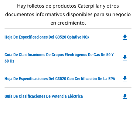
Hay folletos de productos Caterpillar y otros
documentos informativos disponibles para su negocio
en crecimiento.
file_download
Do
Hoja De Especificaciones Del G3520 Optativo NOx
P
O
Do
Guía De Clasificaciones De Grupos Electrógenos De Gas De 50 Y
in
file_download
P
60 Hz
a
O
N
in
Ta
file_download
Do
Hoja De Especificaciones Del G3520 Con Certificación De La EPA
a
P
N
O
Ta
file_download
Do
Guía De Clasificaciones De Potencia Eléctrica
in
P
a
O
N
in
Ta
a
N
Ta