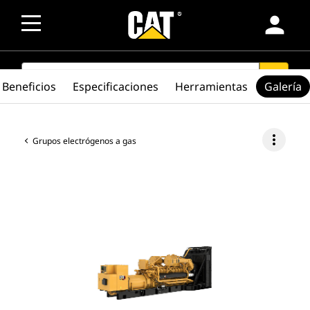
person
SEARCH
search
Beneficios
Especificaciones
Herramientas
Galería
more_vert
Grupos electrógenos a gas