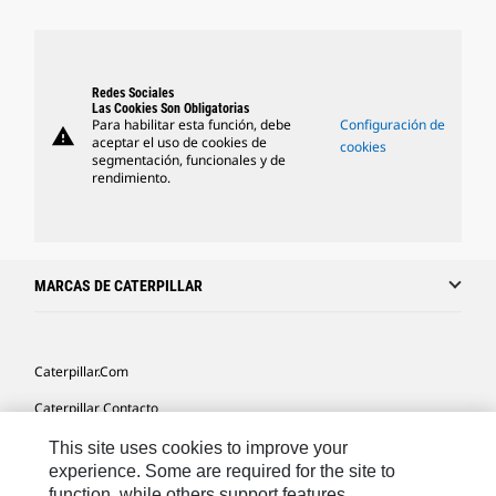
Redes Sociales
Las Cookies Son Obligatorias
Para habilitar esta función, debe
Configuración de
warning
aceptar el uso de cookies de
cookies
segmentación, funcionales y de
rendimiento.
MARCAS DE CATERPILLAR
Caterpillar.com
Caterpillar Contacto
Mis Preferencias De Marketing
This site uses cookies to improve your
experience. Some are required for the site to
Site Map
function, while others support features,