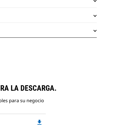
ARA LA DESCARGA.
bles para su negocio
file_download
Downloadable
PDF