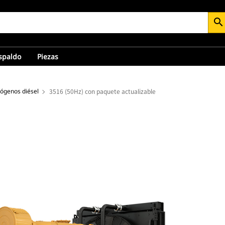
search
espaldo
Piezas
rógenos diésel
3516 (50Hz) con paquete actualizable