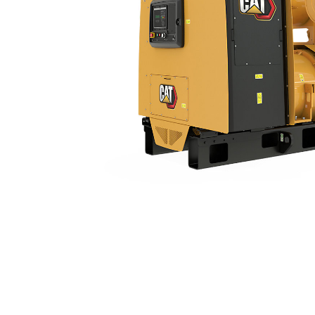
3516 (50Hz) Con Paquete Actualizable
Ben
Cambiar modelo