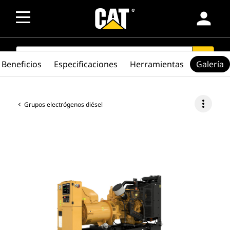
person
SEARCH
search
Beneficios
Especificaciones
Herramientas
Galería
more_vert
Grupos electrógenos diésel