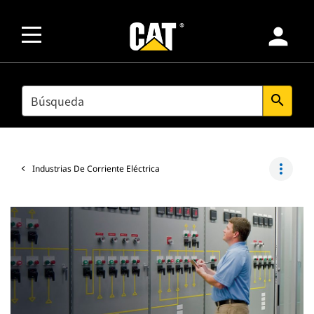
person
SEARCH
search
more_vert
Industrias De Corriente Eléctrica