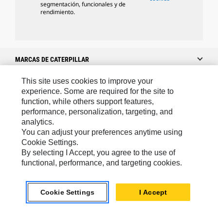
segmentación, funcionales y de
rendimiento.
MARCAS DE CATERPILLAR
This site uses cookies to improve your
experience. Some are required for the site to
Caterpillar.com
function, while others support features,
performance, personalization, targeting, and
Caterpillar Contacto
analytics.
Mis Preferencias De Marketing
You can adjust your preferences anytime using
Cookie Settings.
Site Map
By selecting I Accept, you agree to the use of
Cookie Settings
functional, performance, and targeting cookies.
Legal
Cookie Settings
I Accept
Privacy