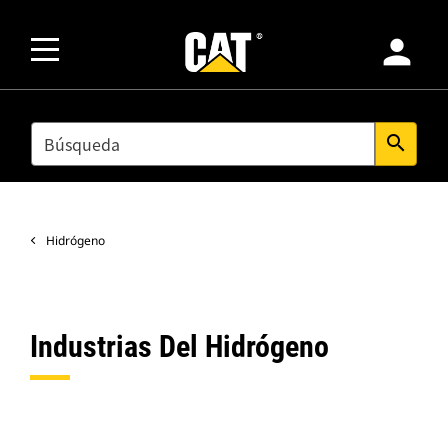
person
SEARCH
search
Hidrógeno
Industrias Del Hidrógeno