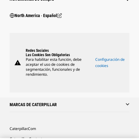
North America ‧ Español
Redes Sociales
Las Cookies Son Obligatorias
Para habilitar esta función, debe
Configuración de
warning
aceptar el uso de cookies de
cookies
segmentación, funcionales y de
rendimiento.
MARCAS DE CATERPILLAR
Caterpillar.com
Caterpillar Contacto