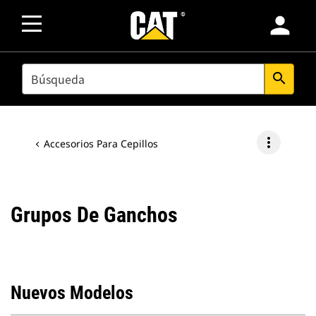
person
SEARCH
search
more_vert
Accesorios Para Cepillos
Grupos De Ganchos
Nuevos Modelos