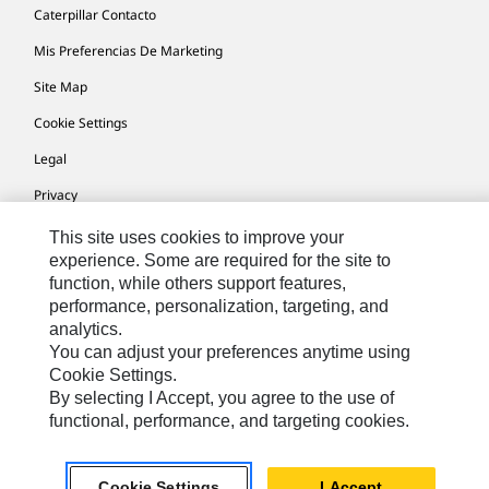
Caterpillar Contacto
Mis Preferencias De Marketing
Site Map
Cookie Settings
Legal
Privacy
This site uses cookies to improve your
experience. Some are required for the site to
US- Español
© 2026 Caterpillar. Todos los derechos reservados.
function, while others support features,
performance, personalization, targeting, and
analytics.
You can adjust your preferences anytime using
Cookie Settings.
By selecting I Accept, you agree to the use of
functional, performance, and targeting cookies.
Cookie Settings
I Accept