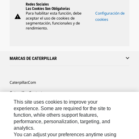
Redes Sociales
Las Cookies Son Obligatorias
Para habilitar esta función, debe
Configuración de
warning
aceptar el uso de cookies de
cookies
segmentación, funcionales y de
rendimiento.
MARCAS DE CATERPILLAR
Caterpillar.com
Caterpillar Contacto
This site uses cookies to improve your
Mis Preferencias De Marketing
experience. Some are required for the site to
Site Map
function, while others support features,
performance, personalization, targeting, and
Cookie Settings
analytics.
Legal
You can adjust your preferences anytime using