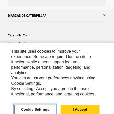
MARCAS DE CATERPILLAR
Caterpillar.com
Caterpillar Contacto
This site uses cookies to improve your
Mis Preferencias De Marketing
experience. Some are required for the site to
Site Map
function, while others support features,
performance, personalization, targeting, and
Cookie Settings
analytics.
Legal
You can adjust your preferences anytime using
Cookie Settings.
Privacy
By selecting I Accept, you agree to the use of
functional, performance, and targeting cookies.
US- Español
© 2026 Caterpillar. Todos los derechos reservados.
Cookie Settings
I Accept