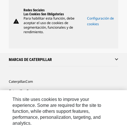
Redes Sociales
Las Cookies Son Obligatorias
Para habilitar esta función, debe
Configuración de
warning
aceptar el uso de cookies de
cookies
segmentación, funcionales y de
rendimiento.
MARCAS DE CATERPILLAR
Caterpillar.com
Caterpillar Contacto
This site uses cookies to improve your
Mis Preferencias De Marketing
experience. Some are required for the site to
Site Map
function, while others support features,
performance, personalization, targeting, and
Cookie Settings
analytics.