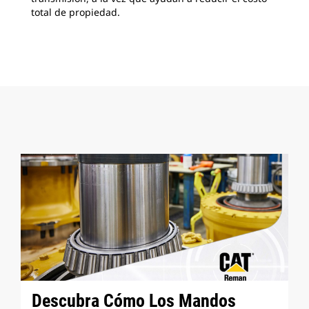
total de propiedad.
usa
pro
uno
Descubra Cómo Los Mandos