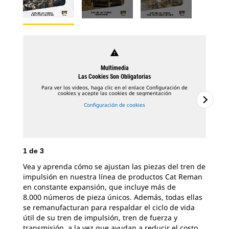
warning
Multimedia
Las Cookies Son Obligatorias
Para ver los videos, haga clic en el enlace Configuración de
cookies y acepte las cookies de segmentación
Configuración de cookies
1
de
3
2
d
Vea y aprenda cómo se ajustan las piezas del tren de
Cua
impulsión en nuestra línea de productos Cat Reman
com
en constante expansión, que incluye más de
rem
8.000 números de pieza únicos. Además, todas ellas
que
se remanufacturan para respaldar el ciclo de vida
que
útil de su tren de impulsión, tren de fuerza y
En 
transmisión, a la vez que ayudan a reducir el costo
rec