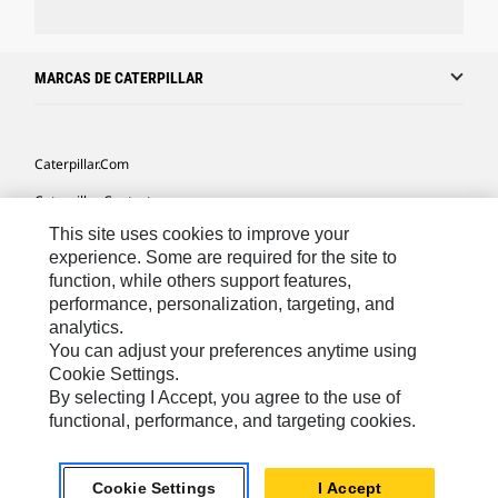
MARCAS DE CATERPILLAR
Caterpillar.com
Caterpillar Contacto
This site uses cookies to improve your
Mis Preferencias De Marketing
experience. Some are required for the site to
Site Map
function, while others support features,
performance, personalization, targeting, and
Cookie Settings
analytics.
Legal
You can adjust your preferences anytime using
Cookie Settings.
Privacy
By selecting I Accept, you agree to the use of
functional, performance, and targeting cookies.
US- Español
© 2026 Caterpillar. Todos los derechos reservados.
Cookie Settings
I Accept