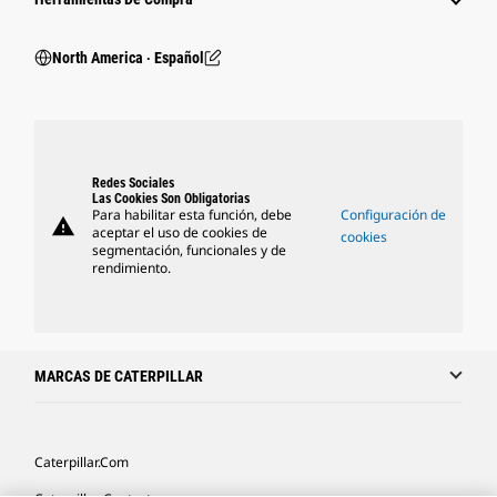
North America ‧ Español
Redes Sociales
Las Cookies Son Obligatorias
Para habilitar esta función, debe
Configuración de
warning
aceptar el uso de cookies de
cookies
segmentación, funcionales y de
rendimiento.
MARCAS DE CATERPILLAR
Caterpillar.com