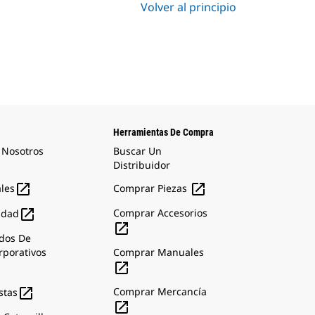
Volver al principio
Herramientas De Compra
 Nosotros
Buscar Un
Distribuidor


ales
Comprar Piezas

Comprar Accesorios
idad

dos De
rporativos
Comprar Manuales


Comprar Mercancía
stas
