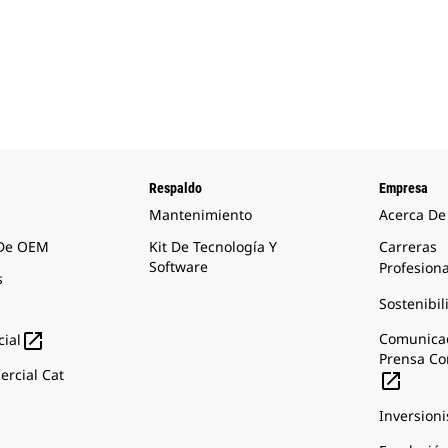
Respaldo
Empresa
Mantenimiento
Acerca De
 De OEM
Kit De Tecnología Y
Carreras
Software
Profesion
s
Sostenibil

Comunica
ial
Prensa Co
rcial Cat

Inversioni