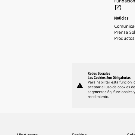
Fundación

Noticias
Comunica
Prensa So
Productos 
Redes Sociales
Las Cookies Son Obligatorias
Para habilitar esta función,
warning
aceptar el uso de cookies d
segmentación, funcionales 
rendimiento.
Hindustan
Perkins
Sol