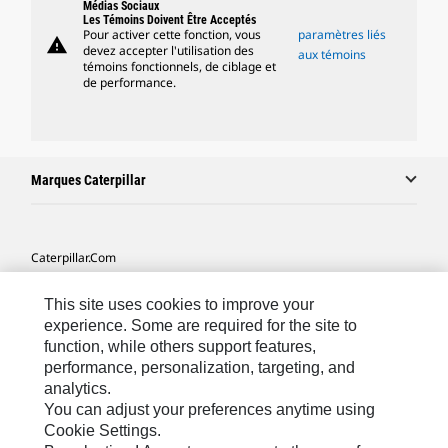
Médias Sociaux
Les Témoins Doivent Être Acceptés
Pour activer cette fonction, vous
paramètres liés
warning
devez accepter l'utilisation des
aux témoins
témoins fonctionnels, de ciblage et
de performance.
Marques Caterpillar
Caterpillar.com
Contacter Caterpillar
This site uses cookies to improve your
Mes Préférences Marketing
experience. Some are required for the site to
function, while others support features,
Plan Du Site
performance, personalization, targeting, and
analytics.
Cookie Settings
You can adjust your preferences anytime using
Légales
Cookie Settings.