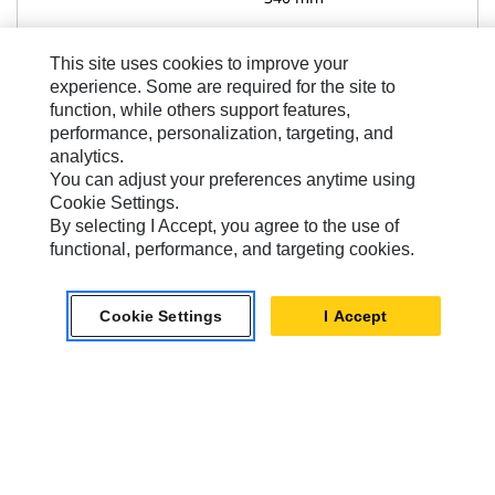
This site uses cookies to improve your
experience. Some are required for the site to
Voir Les Détails
function, while others support features,
performance, personalization, targeting, and
analytics.
Comparer des modèles
You can adjust your preferences anytime using
Cookie Settings.
By selecting I Accept, you agree to the use of
functional, performance, and targeting cookies.
Supports
Cookie Settings
I Accept
Support de montage de 2 tonnes - À claveter
Type d'interface
À claveter
Poids