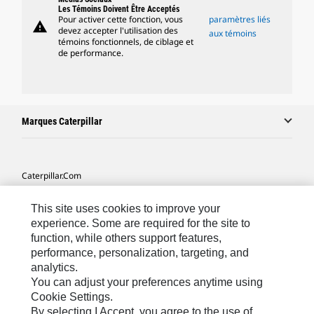
Les Témoins Doivent Être Acceptés
Pour activer cette fonction, vous
paramètres liés
warning
devez accepter l'utilisation des
aux témoins
témoins fonctionnels, de ciblage et
de performance.
Marques Caterpillar
Caterpillar.com
Contacter Caterpillar
This site uses cookies to improve your
Mes Préférences Marketing
experience. Some are required for the site to
function, while others support features,
Plan Du Site
performance, personalization, targeting, and
analytics.
Cookie Settings
You can adjust your preferences anytime using
Légales
Cookie Settings.
By selecting I Accept, you agree to the use of