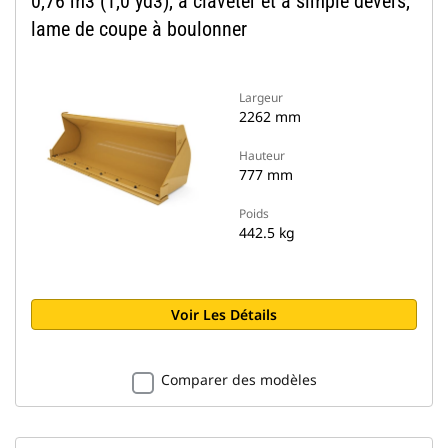
0,76 m3 (1,0 yd3), à claveter et à simple dévers,
lame de coupe à boulonner
Largeur
2262 mm
Hauteur
777 mm
Poids
442.5 kg
Voir Les Détails
Comparer des modèles