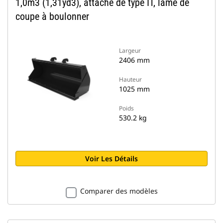
1,0m3 (1,31yd3), attache de type IT, lame de
coupe à boulonner
Largeur
2406 mm
Hauteur
1025 mm
Poids
530.2 kg
Voir Les Détails
Comparer des modèles