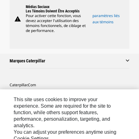
Médias Sociaux
Les Témoins Doivent Être Acceptés
Pour activer cette fonction, vous
paramètres liés
warning
devez accepter l'utilisation des
aux témoins
témoins fonctionnels, de ciblage et
de performance.
Marques Caterpillar
Caterpillar.com
Contacter Caterpillar
This site uses cookies to improve your
Mes Préférences Marketing
experience. Some are required for the site to
function, while others support features,
Plan Du Site
performance, personalization, targeting, and
analytics.
Cookie Settings
You can adjust your preferences anytime using
Légales
Cookie Settings.