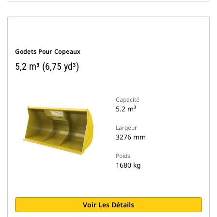
Godets Pour Copeaux
5,2 m³ (6,75 yd³)
Capacité
5.2 m³
Largeur
3276 mm
Poids
1680 kg
Voir Les Détails