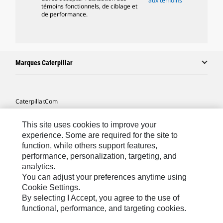
aux témoins
témoins fonctionnels, de ciblage et
de performance.
Marques Caterpillar
Caterpillar.com
Contacter Caterpillar
This site uses cookies to improve your
Mes Préférences Marketing
experience. Some are required for the site to
function, while others support features,
Plan Du Site
performance, personalization, targeting, and
analytics.
Cookie Settings
You can adjust your preferences anytime using
Légales
Cookie Settings.
By selecting I Accept, you agree to the use of
Confidentialité
functional, performance, and targeting cookies.