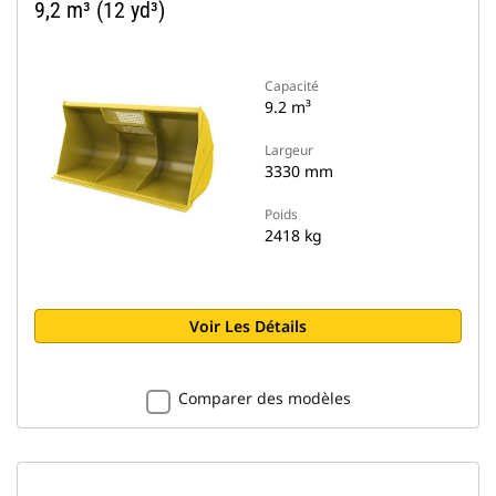
9,2 m³ (12 yd³)
Capacité
9.2 m³
Largeur
3330 mm
Poids
2418 kg
Voir Les Détails
Comparer des modèles