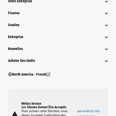
Votre Entreprise
Finance
Soutien
Entreprise
Nouvelles
Acheter Des Outils
North America - French
Médias Sociaux
Les Témoins Doivent Être Acceptés
Pour activer cette fonction, vous
paramètres liés
warning
devez accepter l'utilisation des