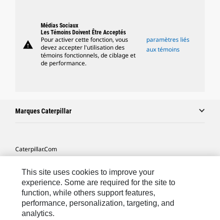
Médias Sociaux
Les Témoins Doivent Être Acceptés
Pour activer cette fonction, vous
paramètres liés
warning
devez accepter l'utilisation des
aux témoins
témoins fonctionnels, de ciblage et
de performance.
Marques Caterpillar
Caterpillar.com
Contacter Caterpillar
This site uses cookies to improve your
Mes Préférences Marketing
experience. Some are required for the site to
function, while others support features,
Plan Du Site
performance, personalization, targeting, and
analytics.
Cookie Settings