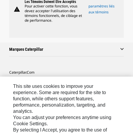
Les Témoins Doivent Être Acceptés
Pour activer cette fonction, vous
paramètres liés
warning
devez accepter l'utilisation des
aux témoins
témoins fonctionnels, de ciblage et
de performance.
Marques Caterpillar
Caterpillar.com
Contacter Caterpillar
This site uses cookies to improve your
Mes Préférences Marketing
experience. Some are required for the site to
function, while others support features,
Plan Du Site
performance, personalization, targeting, and
analytics.
Cookie Settings
You can adjust your preferences anytime using
Légales
Cookie Settings.
By selecting I Accept, you agree to the use of
Confidentialité