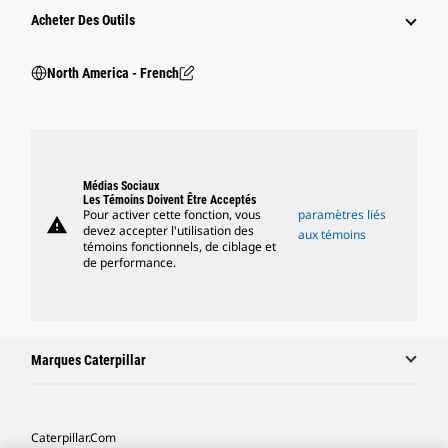
Acheter Des Outils
North America - French
Médias Sociaux
Les Témoins Doivent Être Acceptés
Pour activer cette fonction, vous
paramètres liés
warning
devez accepter l'utilisation des
aux témoins
témoins fonctionnels, de ciblage et
de performance.
Marques Caterpillar
Caterpillar.com