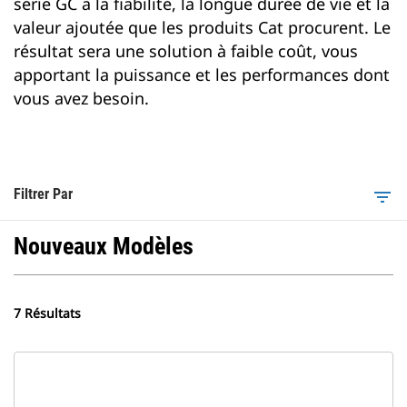
série GC à la fiabilité, la longue durée de vie et la
valeur ajoutée que les produits Cat procurent. Le
résultat sera une solution à faible coût, vous
apportant la puissance et les performances dont
vous avez besoin.
Filtrer Par
filter_list
Nouveaux Modèles
7 Résultats