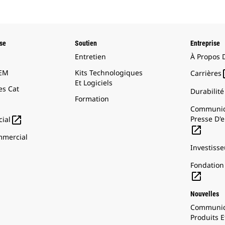
ise
Soutien
Entreprise
Entretien
À Propos 
OEM
Kits Technologiques
Carrières
Et Logiciels
s Cat
Durabilité
Formation
Communiq

Presse D'e
ial

mercial
Investisse
Fondation 

Nouvelles
Communiq
Produits E