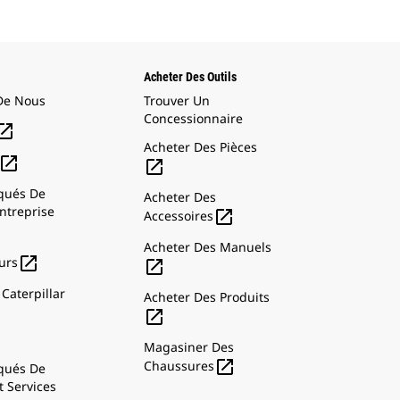
Acheter Des Outils
De Nous
Trouver Un
Concessionnaire

Acheter Des Pièces


ués De
Acheter Des
ntreprise

Accessoires
Acheter Des Manuels

urs

Caterpillar
Acheter Des Produits

Magasiner Des

Chaussures
ués De
t Services