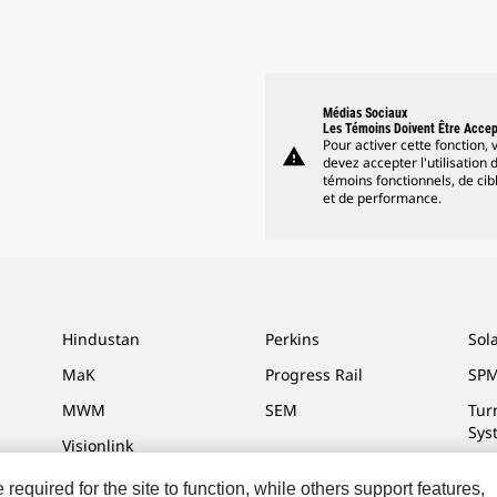
Médias Sociaux
Les Témoins Doivent Être Acce
Pour activer cette fonction, 
warning
devez accepter l'utilisation 
témoins fonctionnels, de cib
et de performance.
Hindustan
Perkins
Sol
MaK
Progress Rail
SPM
MWM
SEM
Tur
Sys
Visionlink
equired for the site to function, while others support features,