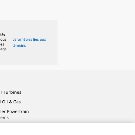
ptés
vous
paramètres liés aux
des
témoins
lage
ar Turbines
 Oil & Gas
ner Powertrain
tems