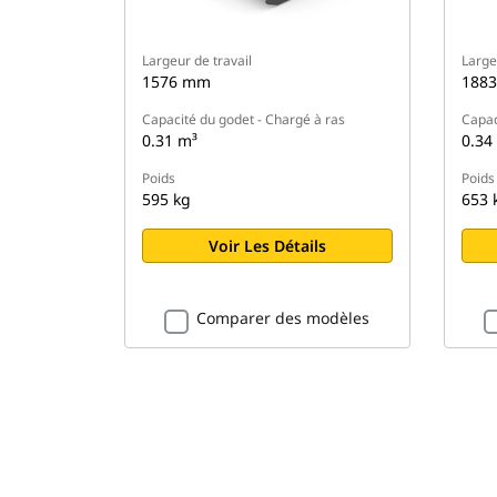
Largeur de travail
Large
1576 mm
188
Capacité du godet - Chargé à ras
Capac
0.31 m³
0.34
Poids
Poids
595 kg
653 
Voir Les Détails
Comparer des modèles