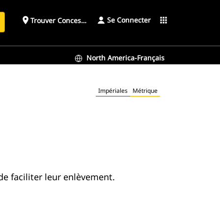
Se Connecter
place
apps
Trouver Concessionnaire
h
North America-Français
Impériales
Métrique
de faciliter leur enlèvement.