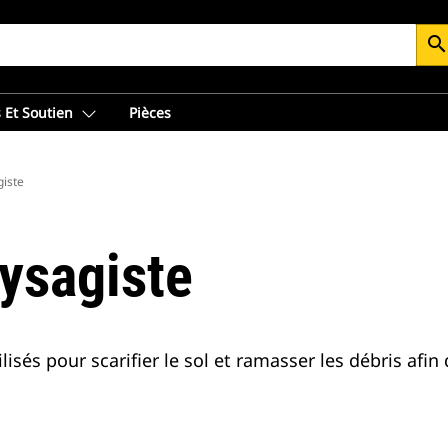
searc
 Et Soutien
Pièces
giste
ysagiste
isés pour scarifier le sol et ramasser les débris afin 