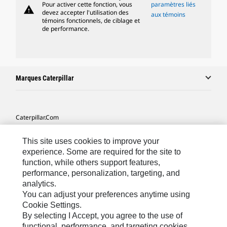
Pour activer cette fonction, vous
paramètres liés
warning
devez accepter l'utilisation des
aux témoins
témoins fonctionnels, de ciblage et
de performance.
Marques Caterpillar
Caterpillar.com
Contacter Caterpillar
This site uses cookies to improve your
Mes Préférences Marketing
experience. Some are required for the site to
function, while others support features,
Plan Du Site
performance, personalization, targeting, and
analytics.
Cookie Settings
You can adjust your preferences anytime using
Légales
Cookie Settings.
By selecting I Accept, you agree to the use of
Confidentialité
functional, performance, and targeting cookies.