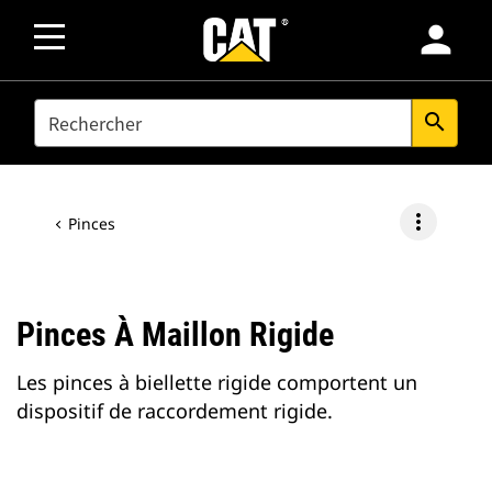
person
SEARCH
search
more_vert
Pinces
Pinces À Maillon Rigide
Les pinces à biellette rigide comportent un
dispositif de raccordement rigide.