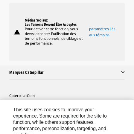
Médias Sociaux
Les Témoins Doivent Être Acceptés
Pour activer cette fonction, vous
paramètres liés
warning
devez accepter l'utilisation des
aux témoins
témoins fonctionnels, de ciblage et
de performance.
Marques Caterpillar
Caterpillar.com
Contacter Caterpillar
This site uses cookies to improve your
Mes Préférences Marketing
experience. Some are required for the site to
function, while others support features,
Plan Du Site
performance, personalization, targeting, and