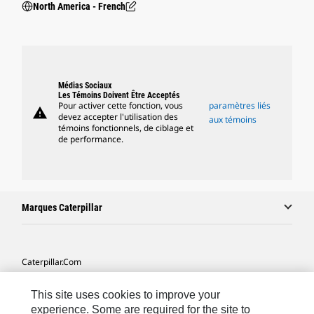
North America - French
Médias Sociaux
Les Témoins Doivent Être Acceptés
Pour activer cette fonction, vous
paramètres liés
warning
devez accepter l'utilisation des
aux témoins
témoins fonctionnels, de ciblage et
de performance.
Marques Caterpillar
Caterpillar.com
Contacter Caterpillar
This site uses cookies to improve your
Mes Préférences Marketing
experience. Some are required for the site to