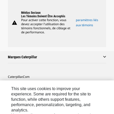
Médias Sociaux
Les Témoins Doivent Être Acceptés
Pour activer cette fonction, vous
paramètres liés
warning
devez accepter l'utilisation des
aux témoins
témoins fonctionnels, de ciblage et
de performance.
Marques Caterpillar
Caterpillar.com
Contacter Caterpillar
This site uses cookies to improve your
Mes Préférences Marketing
experience. Some are required for the site to
function, while others support features,
Plan Du Site
performance, personalization, targeting, and
analytics.
Cookie Settings