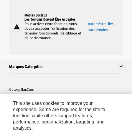
Médias Sociaux
Les Témoins Doivent Être Acceptés
Pour activer cette fonction, vous
paramètres liés
warning
devez accepter l'utilisation des
aux témoins
témoins fonctionnels, de ciblage et
de performance.
Marques Caterpillar
Caterpillar.com
Contacter Caterpillar
This site uses cookies to improve your
Mes Préférences Marketing
experience. Some are required for the site to
function, while others support features,
Plan Du Site
performance, personalization, targeting, and
analytics.
Cookie Settings