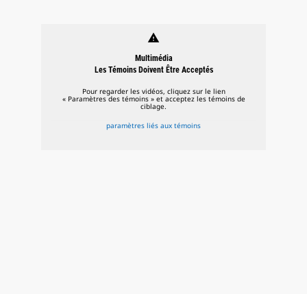
warning
Multimédia
Les Témoins Doivent Être Acceptés
Pour regarder les vidéos, cliquez sur le lien
« Paramètres des témoins » et acceptez les témoins de
ciblage.
paramètres liés aux témoins