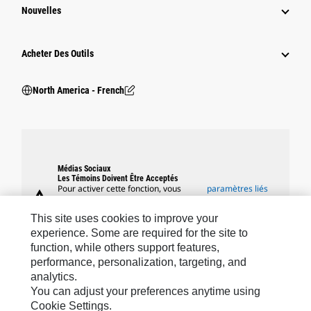
Nouvelles
Acheter Des Outils
North America - French
Médias Sociaux
Les Témoins Doivent Être Acceptés
Pour activer cette fonction, vous
paramètres liés
warning
devez accepter l'utilisation des
aux témoins
témoins fonctionnels, de ciblage et
This site uses cookies to improve your
de performance.
experience. Some are required for the site to
function, while others support features,
performance, personalization, targeting, and
analytics.
Marques Caterpillar
You can adjust your preferences anytime using
Cookie Settings.