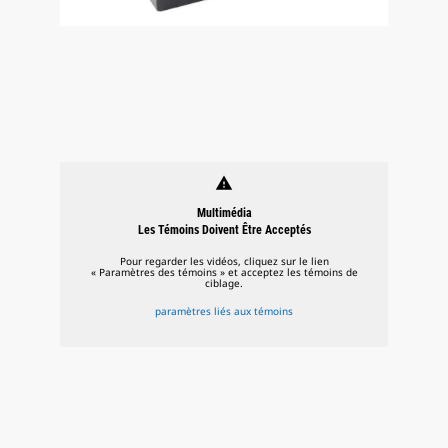
warning
Multimédia
Les Témoins Doivent Être Acceptés
Pour regarder les vidéos, cliquez sur le lien
« Paramètres des témoins » et acceptez les témoins de
ciblage.
paramètres liés aux témoins