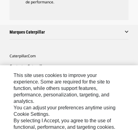
de performance.
Marques Caterpillar
Caterpillar.com
Contacter Caterpillar
This site uses cookies to improve your
Mes Préférences Marketing
experience. Some are required for the site to
Plan Du Site
function, while others support features,
performance, personalization, targeting, and
Cookie Settings
analytics.
Légales
You can adjust your preferences anytime using
Cookie Settings.
Confidentialité
By selecting I Accept, you agree to the use of
functional, performance, and targeting cookies.
North America - French
© 2026 Caterpillar. Tous droits réservés.