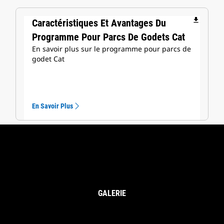
file_download
Caractéristiques Et Avantages Du
Programme Pour Parcs De Godets Cat
En savoir plus sur le programme pour parcs de
godet Cat
En Savoir Plus
GALERIE
Options De Godet Pour Chargeuse