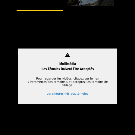
1
de
2
2
de
warning
Multimédia
Les Témoins Doivent Être Acceptés
Pour regarder les vidéos, cliquez sur le lien
« Paramètres des témoins » et acceptez les témoins de
ciblage.
paramètres liés aux témoins