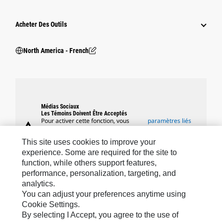
Acheter Des Outils
North America - French
Médias Sociaux
Les Témoins Doivent Être Acceptés
Pour activer cette fonction, vous
paramètres liés
warning
devez accepter l'utilisation des
aux témoins
témoins fonctionnels, de ciblage et
This site uses cookies to improve your
de performance.
experience. Some are required for the site to
function, while others support features,
performance, personalization, targeting, and
analytics.
Marques Caterpillar
You can adjust your preferences anytime using
Cookie Settings.
By selecting I Accept, you agree to the use of