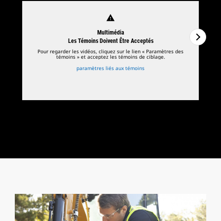
warning
Multimédia
Les Témoins Doivent Être Acceptés
Pour regarder les vidéos, cliquez sur le lien « Paramètres des
témoins » et acceptez les témoins de ciblage.
paramètres liés aux témoins
1
de
2
2
d