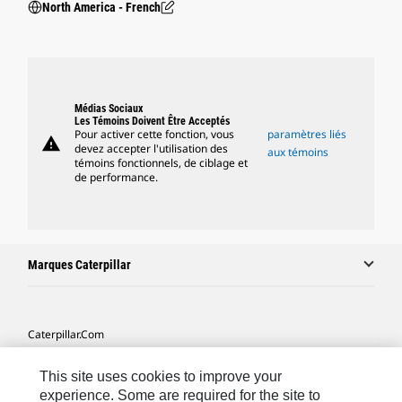
North America - French
Médias Sociaux
Les Témoins Doivent Être Acceptés
Pour activer cette fonction, vous
paramètres liés
warning
devez accepter l'utilisation des
aux témoins
témoins fonctionnels, de ciblage et
de performance.
Marques Caterpillar
Caterpillar.com
Contacter Caterpillar
This site uses cookies to improve your
Mes Préférences Marketing
experience. Some are required for the site to