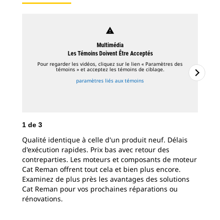
warning
Multimédia
Les Témoins Doivent Être Acceptés
Pour regarder les vidéos, cliquez sur le lien « Paramètres des
témoins » et acceptez les témoins de ciblage.
paramètres liés aux témoins
1
de
3
2
d
Qualité identique à celle d'un produit neuf. Délais
Si 
d'exécution rapides. Prix bas avec retour des
Rem
contreparties. Les moteurs et composants de moteur
cra
Cat Reman offrent tout cela et bien plus encore.
qua
Examinez de plus près les avantages des solutions
vou
Cat Reman pour vos prochaines réparations ou
off
rénovations.
inj
lor
bén