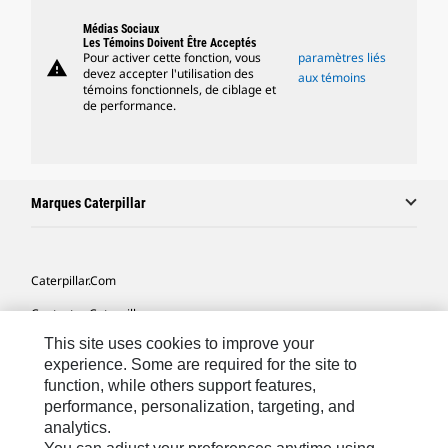
Médias Sociaux
Les Témoins Doivent Être Acceptés
Pour activer cette fonction, vous
paramètres liés
warning
devez accepter l'utilisation des
aux témoins
témoins fonctionnels, de ciblage et
de performance.
Marques Caterpillar
Caterpillar.com
Contacter Caterpillar
This site uses cookies to improve your
Mes Préférences Marketing
experience. Some are required for the site to
Plan Du Site
function, while others support features,
performance, personalization, targeting, and
Cookie Settings
analytics.
Légales